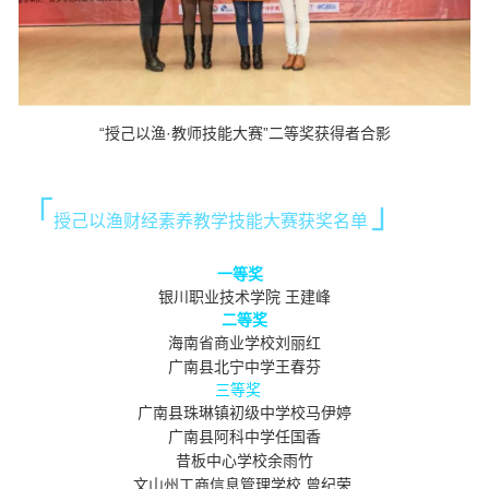
“授己以渔·教师技能大赛”二等奖获得者合影
「
」
授己以渔财经素养教学技能大赛获奖名单
一等奖
银川职业技术学院 王建峰
二等奖
海南省商业学校刘丽红
广南县北宁中学
王春芬
三等奖
广南县珠琳镇初级中学校马伊婷
广南县阿科中学
任国香
昔板中心学校
余雨竹
文山州工商信息管理学校
曾纪荣