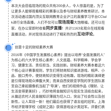
本次大会莅临现场的观众共有200余人，令人惊喜的是，为了
让更多人能够观看精彩的赛事以及参与财经素养教育研讨，本
次活动通过国内顶尖互联网教育企业沪江的直播学习平台CCtal
现场观看
k进行全场直播，人们不仅可以
大饱眼福，还可以在
同步直播
家、在办公室即时收看
！共计1163名观众在线观看
互动评论
直播活动，并对现场活动进行了精彩热烈的
。
创意十足的财经素养大赛
2
2016年《中国学生发展核心素养》提出以培养“全面发展的人”
为核心的六大学生核心素养：人文底蕴、科学精神、学会学
习、健康生活、责任担当、实践创新。财经素养大赛本着这六
个核心设计赛事规则，学生们将财商知识揉进游戏、相声、小
品、脱口秀中，使财商知识变得生动有趣，现场的精彩演绎更
是引得现场观众捧腹大笑；而来自西安欧亚学院的学生团队甚
至自己拿起摄像机当起了“导演”，他们的视频作品《理财、让
生活变得更美好》，巧妙地将金融知识与现实生活结合起来，
从偏远农村人民金融知识薄弱为切入口，突出了社会性以及创
新性，让人耳目一新！他们最后也获得了语言组的冠军。上海
市经济管理学校《成财之路》获得游戏设计类冠军。评委们表