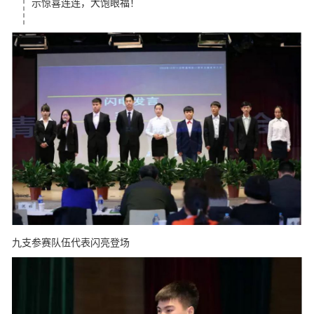
示惊喜连连，大饱眼福！
九支参赛队伍代表闪亮登场