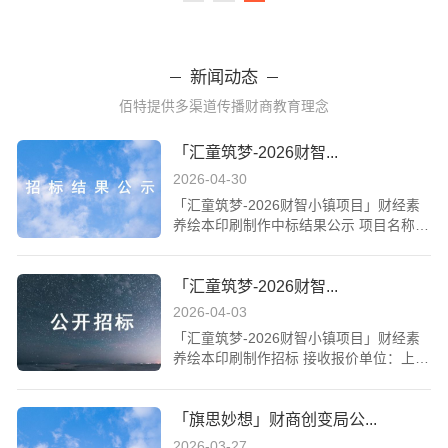
南都公益基金会
捐赠
1,358,800.00
元
2022-01-01
新闻动态
中国社会福利基金会（汇丰中国）
捐赠
3,570,466.51
元
2021-06-30
佰特提供多渠道传播财商教育理念
「汇童筑梦-2026财智...
花旗中国
捐赠
1,946,000.00
元
2021-06-30
2026-04-30
「汇童筑梦-2026财智小镇项目」财经素
中国扶贫基金会
捐赠
1,940,678.56
元
2021-06-30
养绘本印刷制作中标结果公示 项目名称：
汇童筑梦-2026财智小镇项目财经素养绘
本印刷制作招标人：上海浦东佰特教育公
上海联劝公益基金会
捐赠
1,547,190.46
元
2021-06-30
「汇童筑梦-2026财智...
益发展中心公示日期：2026年4月30
日 一、项目概述本项目系公益项目“汇童
2026-04-03
海南成美慈善基金会
捐赠
1,146,056.00
元
2021-06-30
筑梦-2026财智小镇”的组成部分，通过公
「汇童筑梦-2026财智小镇项目」财经素
开招标方式采购《贝小智成长记》系列绘
养绘本印刷制作招标 接收报价单位：上海
本及配套课程手册的印刷制作、仓储及代
中国扶贫基金会
捐赠
110,695.80
元
2019-12-26
浦东佰特教育公益发展中心（以下简称：
发货服务。项目预算上限为人民币51万元
佰特公益）报价项目：汇童筑梦—2026财
（含税）。 二、招标与初评情况本项目招
「旗思妙想」财商创变局公...
智小镇项目供应商报价截止日期：2026年
标公告于2026年4月3日发布，截止2026
北京险峰公益基金会
捐赠
250,000.00
元
2019-12-24
4月12日 一、机构介绍上海浦东佰特佰特
年4月12日17:00，共收到6家有效投标文
2026-03-27