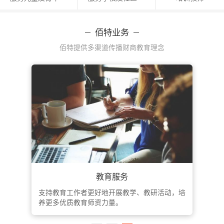
卡特彼勒基金会（美国）北京代表处
捐赠
4,190,194.45
元
2023-03-14
佰特业务
佰特提供多渠道传播财商教育理念
上海浦东新区恩派公益基金会
捐赠
54,859.00
元
2023-02-20
中国乡村发展基金会
捐赠
82,107.00
元
2023-02-16
北京字节跳动公益基金会
捐赠
37,500.00
元
2023-01-04
上海联劝公益基金会
捐赠
4,242,512.15
元
2022-01-01
中国扶贫基金会
捐赠
2,089,355.46
元
2022-01-01
儿童财商教育
上海浦东新区恩派公益基金会
捐赠
1,944,360.00
元
2022-01-01
让儿童体验沉浸式的系统财商教育，在参与式的
帮助青
教学环境下，建立良好的财富观和财富思维。
来开展
花旗中国
捐赠
1,600,225.00
元
2022-01-01