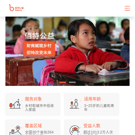
服务对象
适用年龄
北京险峰公益基金会
捐赠
23,000.00
元
2019-03-07
乡村和城市中低收
3~25岁的儿童和青
入家庭
年
中国人口福利基金会
捐赠
250,000.00
元
2023-09-12
覆盖区域
受益人数
全国30个省份264
超过1013.2万人次