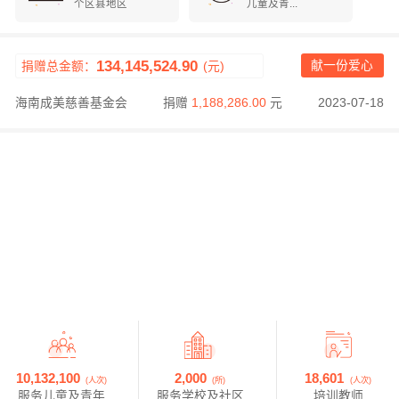
个区县地区
儿童及青...
中国扶贫基金会
捐赠
334,476.44
元
2023-07-20
海南成美慈善基金会
捐赠
1,188,286.00
元
2023-07-18
134,145,524.90
献一份爱心
捐赠总金额：
(元)
海南成美慈善基金会
捐赠
171,083.69
元
2023-07-17
中国乡村发展基金会
捐赠
110,000.00
元
2023-07-12
上海联劝公益基金会
捐赠
799,123.25
元
2023-06-21
国际救助儿童会（英国）北京代表处
捐赠
186,419.30
元
2023-06-15
上海浦东新区恩派公益基金会
捐赠
55,000.00
元
2023-06-13
福建省兴业证券慈善基金会
捐赠
182,810.00
元
2023-05-10
10,132,100
18,601
2,000
(人次)
(人次)
(所)
服务儿童及青年
培训教师
服务学校及社区
友成企业家乡村发展基金会
捐赠
198,605.94
元
2023-05-02