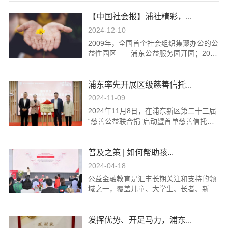
通过创新互动沉浸式体验模式，将财经素
【中国社会报】浦社精彩，...
养提升与慈善文化传播有机结合。活动吸
引了众多青年学生、花旗中国的企业志愿
2024-12-10
者及社会公众的参与，活动体验者800余
2009年，全国首个社会组织集聚办公的公
人。
益性园区——浦东公益服务园开园；2013
年，全国首家社区公募基金会——洋泾社
区公益基金会成立；2023年，中国（上
浦东率先开展区级慈善信托...
海）自由贸易试验区社会创新示范园开
园……上海市浦东新区开发开放34年来，
2024-11-09
社会组织领域数不清的“第一”“首个”诞生在
2024年11月8日，在浦东新区第二十三届
这里。
“慈善公益联合捐”启动暨首单慈善信托成
立仪式上，由华鑫证券有限责任公司、苏
州市爱心达人公益慈善基金会作为委托
普及之策 | 如何帮助孩...
人，上海百特教育咨询中心、陆家嘴国际
信托有限公司作为受托人，北京大成(上
2024-04-18
海)律师事务所作为监察人的“陆家嘴信托-
公益金融教育是汇丰长期关注和支持的领
百特-2024-鑫善·华鑫证券乡村振兴慈善信
域之一，覆盖儿童、大学生、长者、新产
托”宣布正式成立。
业工人等关键人群，涉及金融知识科普、
金融学科建设等众多领域，有效惠及30个
发挥优势、开足马力，浦东...
省市310余万人。