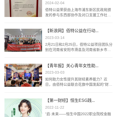
2024-02-04
佰特公益荣获由上海市浦东新区民政局颁
发的参与东西部协作及对口支援工作社会
组织的感谢状。
【新浪网】佰特公益在行动...
2023-03-14
2月21日和2月25日，佰特公益项目团队分
别在河南省安阳市滑县及河南省新乡市封
丘县两地开展教师赋能培训，两县共有71
位教师(含校长)参与。
【青年报】关心青年女性助...
2023-03-03
如何助力女性提升其财经素养能力？近
日，由佰特公益联合花旗中国发起的“财赋
她力量·青年女性财经素养能力提升计划”
项目，旨在为城市地区的年轻女性工作者
【第一财经】恒生ESG践...
提供财务培训，帮助她们建立抵御未来不
确定性的能力。
2022-11-22
“启·未来——恒生中国2022职业院校金融