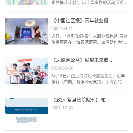
素养提升计划”，以丰富多样的活动形式为
载体，让青少年群体切实感受到金融素养
教育课程带来的积极引导。从2022年春季
【中国社区报】青年就业提...
学期开始，项目已经面向广州与上海的五
所职业院校的400名学生，落地开展了财
2022-08-11
经素养教育系统性课程，深受学校及同学
近日， “遇见我们•青年人职业博物馆”展览
们的支持和喜爱。
传播项目在上海圆满落幕。该活动作为“青
年就业提升计划”公益项目的一部分，旨在
围绕着职校青年职业软技能教育，进行公
【凤凰网公益】展望未来放...
益性的教育教学探索，帮助即将面对就业
压力的青年们解决自我认知、职业规划教
2022-06-16
育缺失等问题。
6月16日，由上海联劝公益基金会、汇丰
银行（中国）有限公司支持，上海百特教
育咨询中心主办，广州工程技术职业学院
和舒伯生涯承办的“广州工程技术职业学院
【致远·复旦管院院刊】陈...
职业体验嘉年华”在广州工程技术职业学院
从化校区举行。
2021-12-31