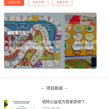
浅层干预
中层干预
深度干预
魔法小兔
服务对象：适用年龄：4-6岁儿童专业背景：无专
业要求和限制，需具备基础的数学计算能力主要内
容：360° 全场景游戏体验，以帮助兔子重建家园
为主线，需要在游戏中收集兔子安全生活所需要的
物资。核心目标：学习储蓄、消费、借贷、保险基
础财商知识通过游戏规则设定，培养孩子目标规划
能力在游戏选择中，培养孩子合理选择、延迟满足
能力早期培养孩子数感与计算能力开展形式：时
项目新闻
长：1-1.5小时人数：1-50人；3-5人一组，可以孩
子独立体验，也可以亲子互动参与场地：室内外场
地均可，需操作台
佰特公益成为首家获得“T...
2025-06-06